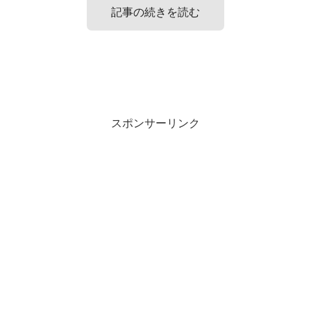
記事の続きを読む
生徒会の公約が思いつかない時の対処法!
生徒会の公約でインパクトのある例17選!
スポンサーリンク
生徒会の公約が思いつかない時の対処法はいくつかありま
生徒会の公約でインパクトある例をいくつかピックアップ
す。
してみますね！
①ネットなどの例を検索して使う
・学校祭に出店を呼ぶ
②「公約はなしです！」と逆手をとって目立つ