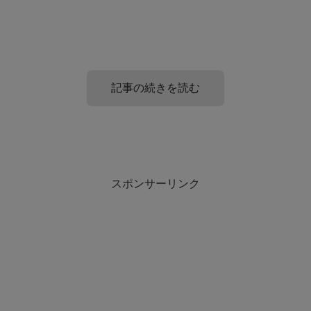
記事の続きを読む
アロマキャンドルのプレゼントの意味!
スポンサーリンク
アロマキャンドルを男性から女性へ、女性から男性へ贈る
ときの意味は、結論からいうと一緒です！
誰に贈るとしてもアロマキャンドルを贈るということは、
「素敵な時間を過ごしてほしい」
という意味
なんです。