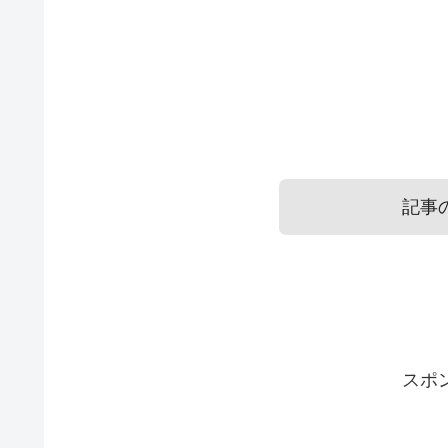
記事
口紅のプレゼントの意味で同性
口紅のプレゼントの意味で彼氏
スポ
同性の友達から貰った場合は、ただ純粋に喜
彼氏から貰った場合はラブラブな証拠。