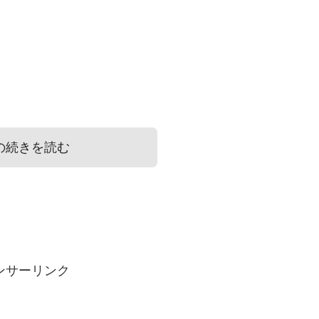
の続きを読む
の友達から貰った場合は?
から貰った場合は?
ンサーリンク
んでほしいという気持ちからですよね。