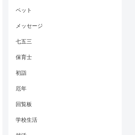
ペット
メッセージ
七五三
保育士
初詣
厄年
回覧板
学校生活