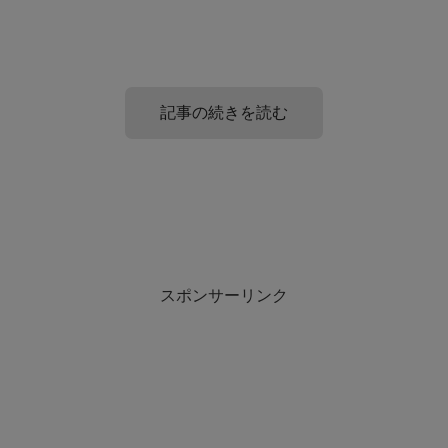
記事の続きを読む
マクドナルドが太る理由は?
マクドナルドを食べても太らない為には!
マクドナルドのダイエット向きの商品は?
スポンサーリンク
マクドナルドって、お手頃価格でポテトやバーガーを楽し
マクドナルドに行かないことがいちばん良いことなのです
めるので、ふらっと立ち寄るにもぴったりの場所ですよ
そもそもマクドナルドがダイエットに向いているとは言え
が、ちゃんと選べば、マクドナルドにも太りにくいメニュ
ね。
ないのですが、その中でもダイエット中に食べるならこ
ーはあります。
れ！というものはあります。