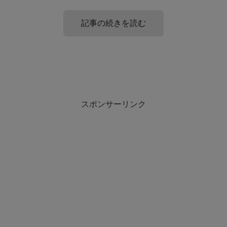
記事の続きを読む
大学に行く意味がわからないと思った場合
大学に行く意味がない人とは?
は?
スポンサーリンク
大学に行く意味のない人とはどんな人でしょうか。
高校も終わりにさしかかり、みんなが進路を決定していく
中で、みんなは大学を何事もない感じで選んでいる。
しかし、自分的には大学自体に行くことが本当によいのか
結論からいうと
意味のない人はいない
でしょう。
分からなくなってしまったということがあります。
しかし、
やりたいことが決まっていて、そのやりたいこと
今まで普通科できたから流れ的には大学が多いのですが、