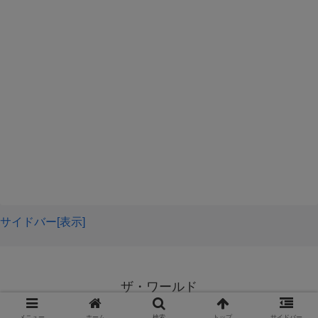
に大学進学の学歴が必要ない人
はいく意味がありませんよ
一旦こうやって立ち止まることは重要なことで大切なこと
ね。
なんです。
ただ、それにしてもですが、自分のやりたいことなどの気
なぜか。
持ちが変化することもあるのです。
私自身、ちょっと大学に行く意味もわからないと言う気持
ちがよぎったにも関わらずスルーをしてすんなり進学した
人なのですが・・・
その時にどこかに就職したくなると、大卒が必要であると
なったら・・・。
後悔はないものの、もっとちゃんと考えても良かったかも
サイドバー[表示]
しれないと今思うからです。
またその時に大卒の資格を取りに行くこともできますが、
ザ・ワールド
その覚悟ができるかどうかも難しいところですよね。
© 2020 ザ・ワールド.
結論、行って良かったとは言えます・・・が、良かったと
メニュー
ホーム
検索
トップ
サイドバー