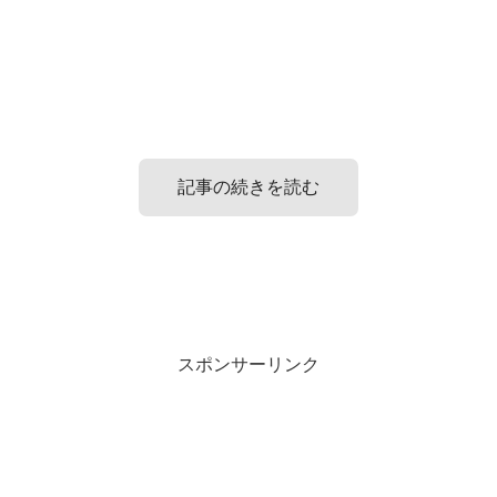
記事の続きを読む
好きな人にlineするきっかけ3選!
好きな人とのlineで盛り上がらない時の対
処法
スポンサーリンク
相手のコミュニケーションスタイルがどうであるか
好きな人にlineをするきっかけを考えてみましょう。
をまず確認してみましょう。
その好きな人とどこまで距離が近いかによって話せる内容