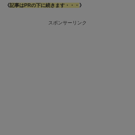
《
記事はPRの下に続きます・・・
》
スポンサーリンク