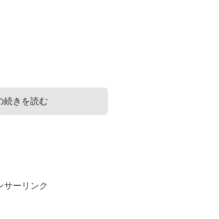
の続きを読む
!?
き合い方は?
ンサーリンク
明します。