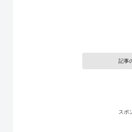
記事
蛙化現象は友達に対しても起こる
蛙化現象を起こした友達との付
スポ
蛙化現象は友達に対しても起こりえます。
蛙化現象を起こした友達との付き合い方を説