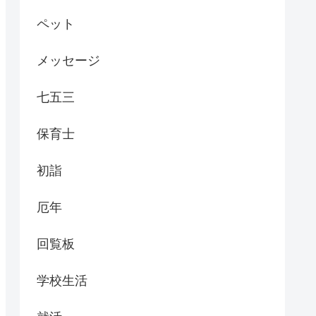
ペット
メッセージ
七五三
保育士
初詣
厄年
回覧板
学校生活