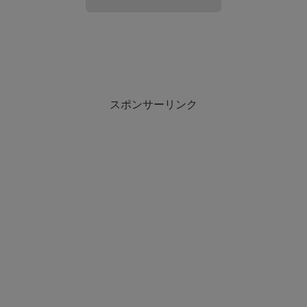
破魔矢の飾り方でマンションの玄関におし
破魔矢のもつ意味とは？
ゃれに飾るには?
スポンサーリンク
破魔矢はお正月に初詣の際に授与される縁起を祝うための
破魔矢を飾るにしても、
矢で、
できるだけおしゃれにかざりたいという思いがあると思い
破魔という漢字が示すように不幸や災いという「魔」を破
ます。
って、
幸福に一年を過ごせますようにという願いを込められてい
ですが、破魔矢は神聖でありがたいものですのでおしゃれ
ます。
にかざるというよりは、