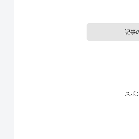
記事
マニキュアのプレゼントはいら
マニキュアのプレゼントには意
彼女に贈るマニキュアのプレゼ
スポ
マニキュアは簡単にオン・オフができるので
マニキュアのプレゼントすることについてで
イテムです。
では続いて、具体的に彼女へのプレゼントに
すね。
プレゼントを贈る場合、その込められた意味