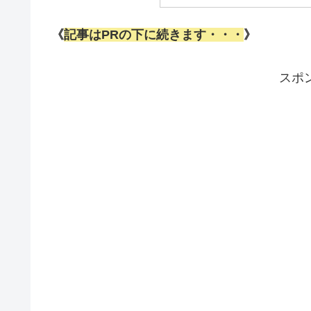
《
記事はPRの下に続きます・・・
》
スポ