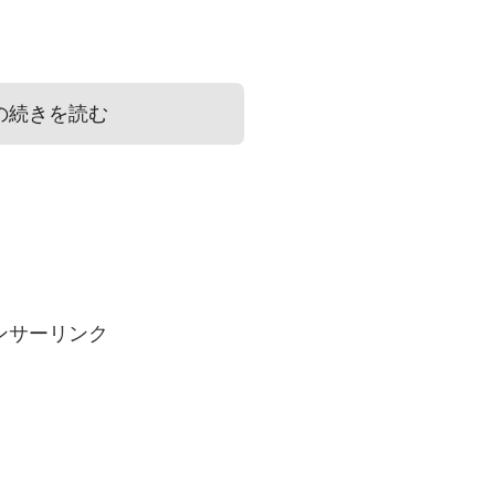
の続きを読む
ないし嬉しくない?
味がある?
ントのおすすめ3選!
ンサーリンク
、休みの日だけ楽しみたいという方にもぴったりなア
すが、実は意味は込められていません。
ぴったりなおすすめのマニキュアをご紹介していきま
があるケースも多いので、拍子抜けしてしまいます