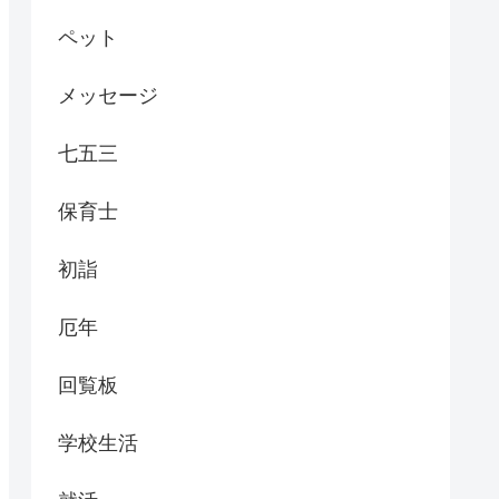
ペット
メッセージ
七五三
保育士
初詣
厄年
回覧板
学校生活