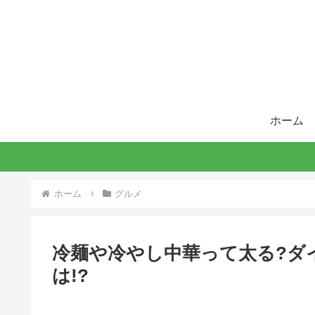
ホーム
ホーム
グルメ
冷麺や冷やし中華って太る?ダ
は!?