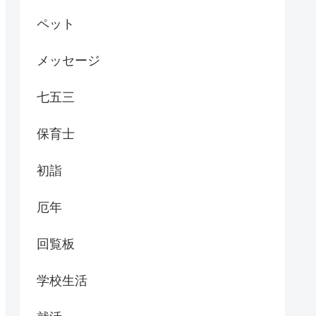
ペット
メッセージ
七五三
保育士
初詣
厄年
回覧板
学校生活