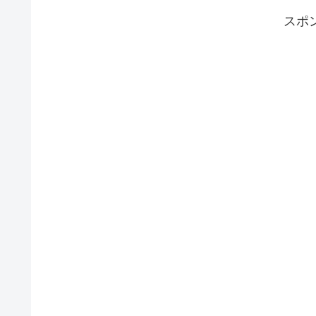
スポ
冷麺や冷やし中華は、通常のラーメンなどよ
白ご飯より太ると言われています。
そもそも、
冷麺も冷やし中華も、高カロリー
この糖質が一番の太る理由を占めています。