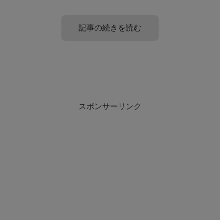
記事の続きを読む
義両親が嫌いで当たり前な理由3選!
旦那の親に関わりたくないと思った時の3
つの対処法
スポンサーリンク
義両親が嫌いで当たり前になってしまうのは、
旦那の親に関わりたくないと思った時の対処法をご紹介し
・義両親が失礼な言動をする
ます。
・昔の習慣や価値観を押し付ける
・過干渉する
出来る限り義両親と距離を置く