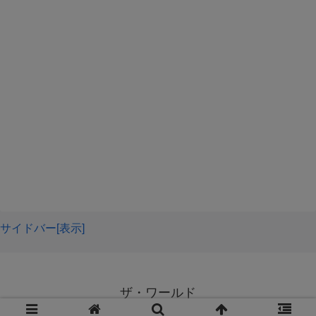
といった理由ですね。
旦那にハッキリと義両親の困ったことを伝える
仕事にのめり込み
ではより詳しく、義両親が嫌いで当たり前な理由を解説し
会う機会を減らす
ます。
この4つがおすすめですよ！
失礼な言動をとる
より詳しく対処法を紹介しますね。
義両親と会った時に傷つく言葉を言われたり、自分たちの
家でも我が物顔で他の部屋に入ったり、手料理に難癖をつ
サイドバー[表示]
けられるなどすると、どんな人でも嫌いで当たり前になり
ます！
出来る限り義両親とは距離を置く
ザ・ワールド
嫌いで当たり前になってしまった義両親とは、出来るだけ
© 2020 ザ・ワールド.