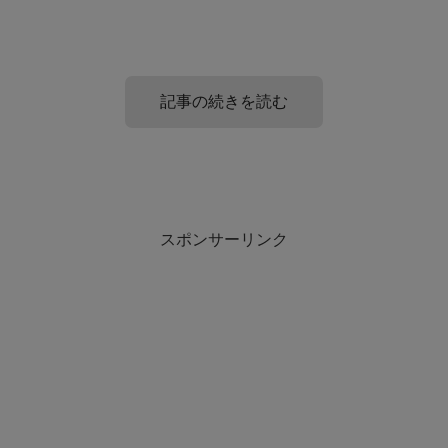
記事の続きを読む
お葬式明けにかける言葉や接し方の友達編
スポンサーリンク
お葬式明けにかける言葉で相手が友達だった場合の紹介を
します。
無難に一般的には
「このたびはご愁傷様です」