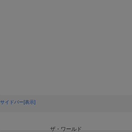
「この度はお悔やみ申し上げます」
この２つが使う言葉としては適当なのです。
しかし友達となると、なんだか使うことに違和感を覚える
方もいらっしゃるでしょう。
いつもそんな話し方をしないのに急によそよそしいのも気
サイドバー[表示]
が引ける感じ。
ザ・ワールド