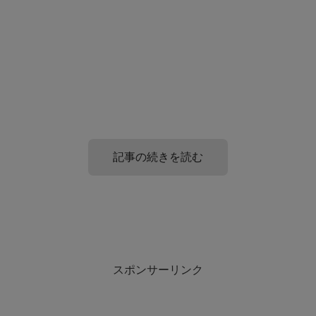
記事の続きを読む
仕事辞める人にかける言葉の例文!
仕事辞める人にかける言葉でNGなのは?
スポンサーリンク
仕事を辞める人にかける言葉の例文を相手別に紹介してい
仕事を辞める人に声掛けでNGなことをいくつか紹介しま
きます。
す。