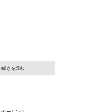
の続きを読む
大丈夫?郵送で送る場合は?
の対処法
ンサーリンク