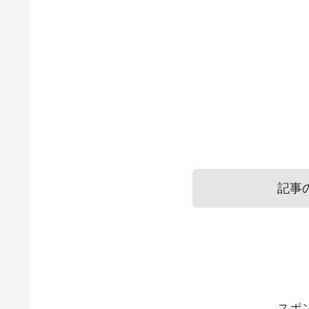
記事
履歴書の日付はずれたりしても
履歴書の日付を書き忘れた場合
スポ