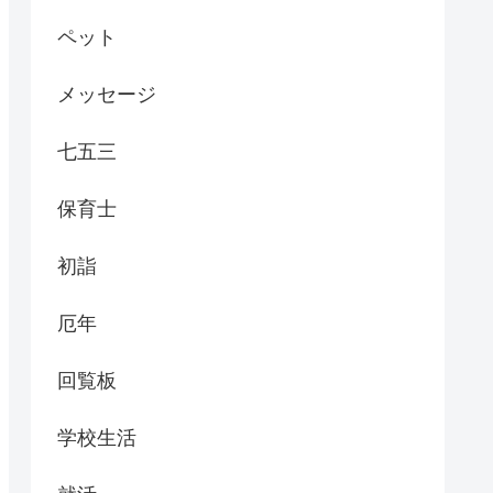
ペット
メッセージ
七五三
保育士
初詣
厄年
回覧板
学校生活