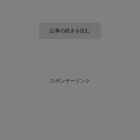
記事の続きを読む
毎回奢ってくれる付き合ってない同い年男
付き合ってないのに奢ってくれる男性への
性の心理は?
お礼はどうする?
スポンサーリンク
最近ではカップルでも割り勘が多いといわれています。
奢られるのも1回や2回ならともかく、毎回となると申し
訳ない気持ちが出てきますよね。
相手が同い年の男性だと割り勘にする場合も多いとは思い
ますが、男性の中には毎回奢る人もいるでしょう。
またそれが付き合っていない男性ならなおさら何かお礼や